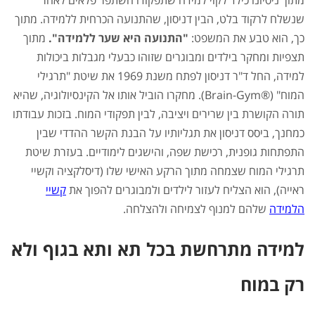
מתוך ניסיונו כילד לקוי למידה שתפקודו השתפר פלאים לאחר
שנשלח לרקוד בלט, הבין דניסון, שהתנועה הכרחית ללמידה. מתוך
כך, הוא טבע את המשפט:
"התנועה היא שער ללמידה".
מתוך
תצפיות ומחקר בילדים ומבוגרים שזוהו כבעלי מגבלות ביכולות
למידה, החל ד"ר דניסון לפתח משנת 1969 את שיטת "תרגילי
המוח" (®Brain-Gym). מחקרו הוביל אותו אל
הקינסיולוגיה
, שהיא
תורה הקושרת בין שרירים ויציבה, לבין תפקודי המוח. בזכות עבודתו
כמחנך, ביסס דניסון את תגליותיו על הבנת הקשר ההדדי שבין
התפתחות גופנית, רכישת שפה, והישגים לימודיים. בעזרת שיטת
תרגילי המוח
שצמחה מתוך הרקע האישי שלו (דיסלקציה וקשיי
ראייה), הוא הצליח לעזור לילדים ולמבוגרים להפוך את
קשיי
הלמידה
שלהם למנוף לצמיחה ולהצלחה.
למידה מתרחשת בכל תא ותא בגוף ולא
רק במוח