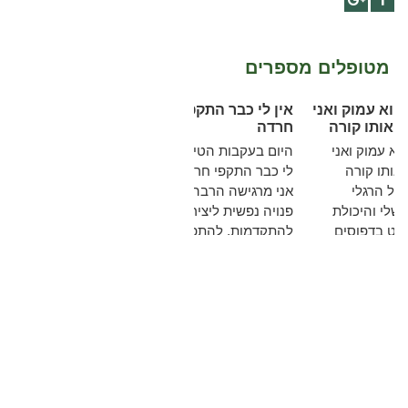
Google+
Facebook
מטופלים מספרים
השינוי הוא עמוק ואני
אין לי כבר התקפי
מרגישה אותו קורה
חרדה
השינוי הוא עמוק ואני
היום בעקבות הטיפול אין
מרגישה אותו קורה
לי כבר התקפי חרדה.
ומשפיע על הרגלי
אני מרגישה הרבה יותר
האכילה שלי והיכולת
פנויה נפשית ליצירה,
שלי לשלוט בדפוסים
להתקדמות, להתפתחות
ההרסניים של אכילה
ולצמיחה לשלב הבא ...
פרועה.
להמשך קריאה
להמשך קריאה