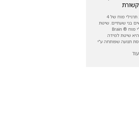
קשורת
סדנת תרגילי מוח של 4
ם בני שעתיים. שיטת
תרגילי מוח ® Brain
Gymהיא שיטת למידה
ת תנועה שפותחה ע"י
וד