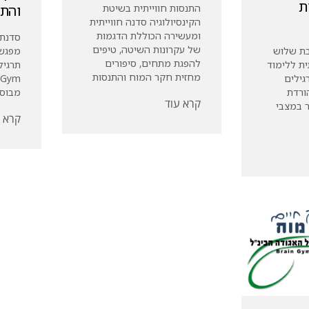
ת
התנסות חווייתית בשיטת
והת
הקינסיולוגיה סדנה חווייתית
ומעשירה הכוללת הדגמות
של עקרונות השיטה, טיפים
בת שלוש
מפגשי
להפגת מתחים, סיפורים
ית ללימוד
מחזית חקר המוח והתנסות
גילים
ורדת
מבוסס
קרא עוד
ר במצבי
קרא ע