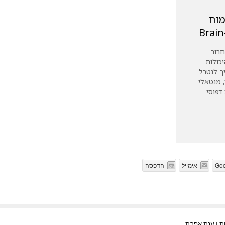
מוח
רור
כולות
ך לנטרל
 מנטאלי
דפוסי
Goo
אימייל
הדפסה
ענת אפרת