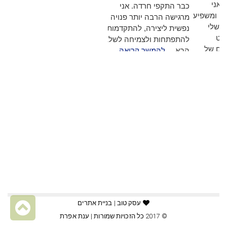
הוא עמוק ואני
כבר התקפי חרדה. אני
 אותו קורה ומשפיע
מרגישה הרבה יותר פנויה
לי האכילה שלי
נפשית ליצירה, להתקדמות,
ת שלי לשלוט
להתפתחות ולצמיחה לשלב
ם ההרסניים של
הבא ...
להמשך קריאה
פרועה.
 קריאה
גל
עסק טוב | בניית אתרים
© 2017 כל הזכויות שמורות |
ענת אפרת
לר