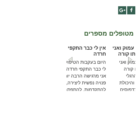
Google+
Facebook
מטופלים מספרים
וי הוא עמוק ואני
אין לי כבר התקפי
שה אותו קורה
חרדה
י הוא עמוק ואני
היום בעקבות הטיפול אין
שה אותו קורה
לי כבר התקפי חרדה.
יע על הרגלי
אני מרגישה הרבה יותר
לה שלי והיכולת
פנויה נפשית ליצירה,
לשלוט בדפוסים
להתקדמות, להתפתחות
ניים של אכילה
ולצמיחה לשלב הבא ...
ה.
להמשך קריאה
להמשך קריאה