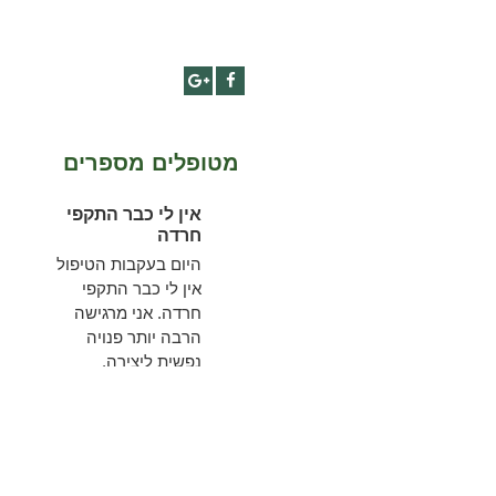
Google+
Facebook
מטופלים מספרים
השינוי הוא עמוק
אין לי כבר התקפי
ואני מרגישה אותו
חרדה
קורה
היום בעקבות הטיפול
השינוי הוא עמוק ואני
אין לי כבר התקפי
מרגישה אותו קורה
חרדה. אני מרגישה
ומשפיע על הרגלי
הרבה יותר פנויה
האכילה שלי והיכולת
נפשית ליצירה,
שלי לשלוט בדפוסים
להתקדמות,
ההרסניים של אכילה
להתפתחות ולצמיחה
פרועה.
לשלב הבא ...
להמשך קריאה
להמשך קריאה