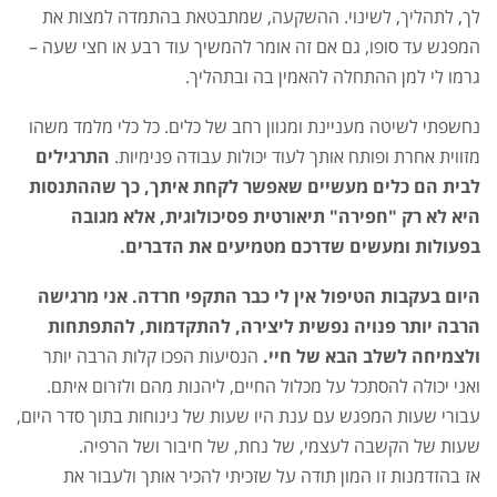
לך, לתהליך, לשינוי. ההשקעה, שמתבטאת בהתמדה למצות את
המפגש עד סופו, גם אם זה אומר להמשיך עוד רבע או חצי שעה –
גרמו לי למן ההתחלה להאמין בה ובתהליך.
נחשפתי לשיטה מעניינת ומגוון רחב של כלים. כל כלי מלמד משהו
מזווית אחרת ופותח אותך לעוד יכולות עבודה פנימיות.
התרגילים
לבית הם כלים מעשיים שאפשר לקחת איתך, כך שההתנסות
היא לא רק "חפירה" תיאורטית פסיכולוגית, אלא מגובה
בפעולות ומעשים שדרכם מטמיעים את הדברים.
היום בעקבות הטיפול אין לי כבר התקפי חרדה. אני מרגישה
הרבה יותר פנויה נפשית ליצירה, להתקדמות, להתפתחות
ולצמיחה לשלב הבא של חיי.
הנסיעות הפכו קלות הרבה יותר
ואני יכולה להסתכל על מכלול החיים, ליהנות מהם ולזרום איתם.
עבורי שעות המפגש עם ענת היו שעות של נינוחות בתוך סדר היום,
שעות של הקשבה לעצמי, של נחת, של חיבור ושל הרפיה.
אז בהזדמנות זו המון תודה על שזכיתי להכיר אותך ולעבור את