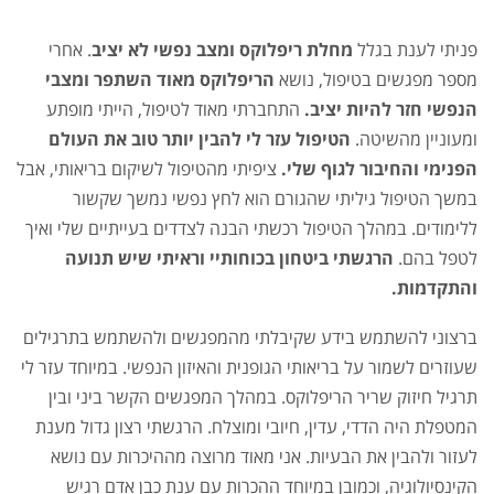
מאוד
השתפר
פניתי לענת בגלל
מחלת ריפלוקס ומצב נפשי לא יציב
. אחרי
מספר מפגשים בטיפול, נושא
הריפלוקס מאוד השתפר ומצבי
הנפשי חזר להיות יציב.
התחברתי מאוד לטיפול
,
הייתי מופתע
ומעוניין מהשיטה.
הטיפול עזר לי להבין יותר טוב את העולם
הפנימי והחיבור לגוף שלי.
ציפיתי מהטיפול לשיקום בריאותי, אבל
במשך הטיפול גיליתי שהגורם הוא לחץ נפשי נמשך שקשור
ללימודים. במהלך הטיפול רכשתי הבנה לצדדים בעייתיים שלי ואיך
לטפל בהם.
הרגשתי ביטחון בכוחותיי וראיתי שיש תנועה
והתקדמות.
ברצוני להשתמש בידע שקיבלתי מהמפגשים ולהשתמש בתרגילים
שעוזרים לשמור על בריאותי הגופנית והאיזון הנפשי. במיוחד עזר לי
תרגיל חיזוק שריר הריפלוקס. במהלך המפגשים הקשר ביני ובין
המטפלת היה הדדי, עדין, חיובי ומוצלח. הרגשתי רצון גדול מענת
לעזור ולהבין את הבעיות. אני מאוד מרוצה מההיכרות עם נושא
הקינסיולוגיה, וכמובן במיוחד ההכרות עם ענת כבן אדם רגיש