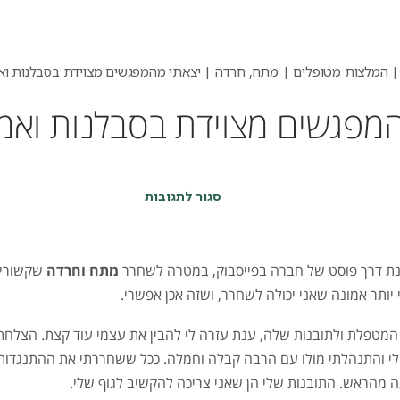
|
המלצות מטופלים | מתח, חרדה
|
יצאתי מהמפגשים מצוידת בסבלנות וא
מפגשים מצוידת בסבלנות ואמ
על
סגור לתגובות
יצאתי
מהמפגשים
מצוידת
בסבלנות
נת דרך פוסט של חברה בפייסבוק, במטרה לשחרר
מתח וחרדה
שקשורים 
ואמונה
יותר אמונה שאני יכולה לשחרר, ושזה אכן אפשרי.
בעצמי
מטפלת ולתובנות שלה, ענת עזרה לי להבין את עצמי עוד קצת. הצלח
לי והתנהלתי מולו עם הרבה קבלה וחמלה. ככל ששחררתי את ההתנגדו
 מהראש. התובנות שלי הן שאני צריכה להקשיב לגוף שלי.